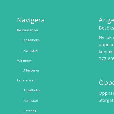
Navigera
Änge
Besöks
Restauranger
Ny loka
Ängelholm
öppnar
Halmstad
kontak
072-60
Vår meny
Allergener
Leveranser
Öppe
Ängelholm
Öppnar
Storgat
Halmstad
Catering