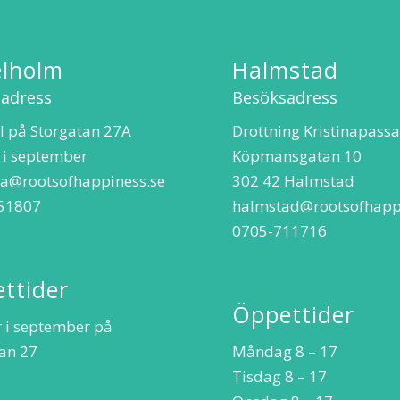
lholm
Halmstad
adress
Besöksadress
l på Storgatan 27A
Drottning Kristinapass
 i september
Köpmansgatan 10
ta@rootsofhappiness.se
302 42 Halmstad
51807
halmstad@rootsofhapp
0705-711716
ttider
Öppettider
 i september på
an 27
Måndag 8 – 17
Tisdag 8 – 17