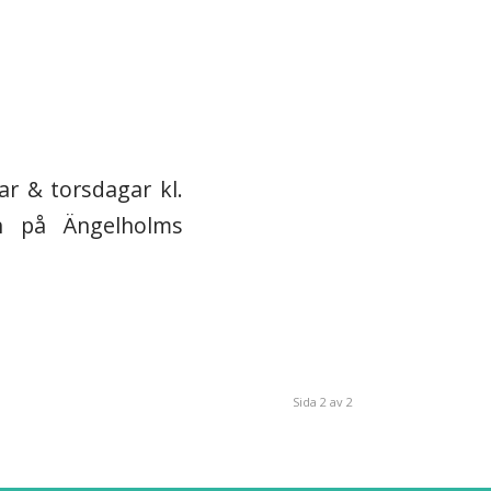
ar & torsdagar kl.
h på Ängelholms
Sida 2 av 2