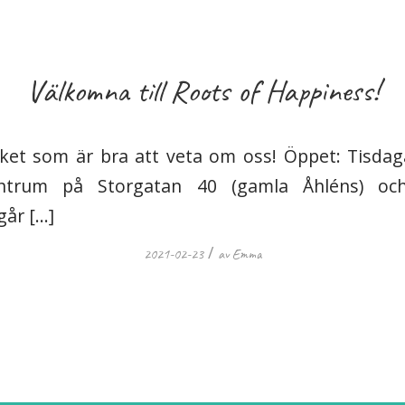
Välkomna till Roots of Happiness!
ket som är bra att veta om oss! Öppet: Tisdag
centrum på Storgatan 40 (gamla Åhléns) oc
går […]
/
2021-02-23
av
Emma