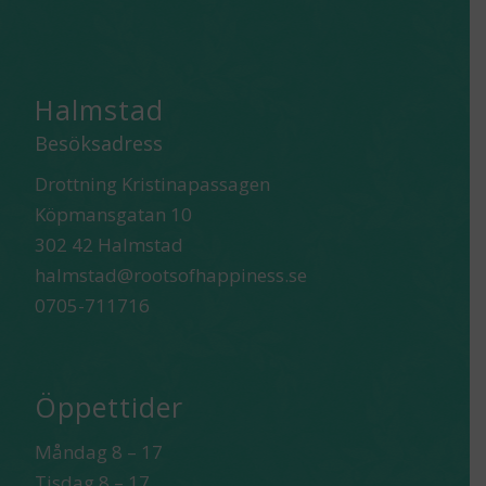
Halmstad
Besöksadress
Drottning Kristinapassagen
Köpmansgatan 10
302 42 Halmstad
halmstad@rootsofhappiness.se
0705-711716
Öppettider
Måndag 8 – 17
Tisdag 8 – 17