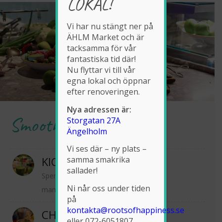
LOKAL!
Vi har nu stängt ner på
ÄHLM Market och är
tacksamma för vår
fantastiska tid där!
Nu flyttar vi till vår
egna lokal och öppnar
efter renoveringen.
Nya adressen är:
Smoothies
…
Storgatan 27A
Ängelholm
Vi ses där – ny plats –
KICK-ASS GREEN
samma smakrika
sallader!
Spenat, grönkål, avokado, grönt äpple,
Ni når oss under tiden
mango, ingefära, lime, vatten
på
kontakta@rootsofhappiness.se
CHOCO TREAT
eller 072-6051807