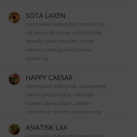
SÖTA LAXEN
Romansallad, babyspenat, varmrökt lax,
röd quinoa, fetacréme, rödbetspicklad
blomkål, rostad sötpotatis, rostad
mandel, rödbetsgroddar, basilika,
örtdressing
HAPPY CAESAR
Romansallad, babyspenat, Bjärekyckling,
svart ris, picklad rödlök, soltorkade
tomater, grana padano, rostade
solroskärnor, ärtskott, caesardressing
ASIATISK LAX
Romansallad, babyspenat, varmrökt lax,