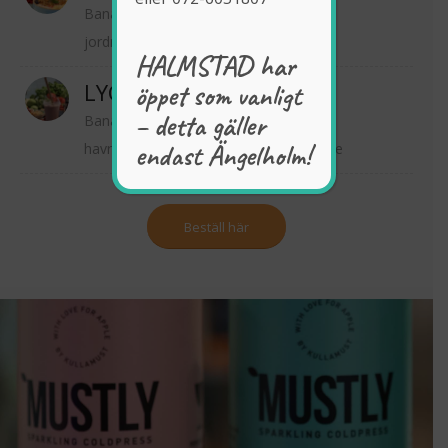
Banan, kokosmjölk, havremjölk,
jordnötssmör, kakao, chiafrön
HALMSTAD har
LYCKORUS
öppet som vanligt
– detta gäller
Banan, jordgubbar, kokosmjölk,
endast Ängelholm!
havremjölk, cashewnötter, basilika, lime
Beställ här