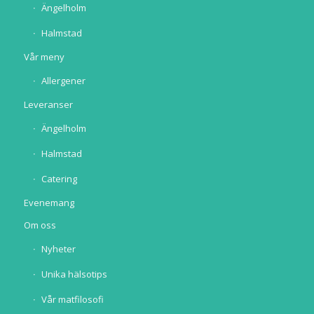
Ängelholm
Halmstad
Vår meny
Allergener
Leveranser
Ängelholm
Halmstad
Catering
Evenemang
Om oss
Nyheter
Unika hälsotips
Vår matfilosofi